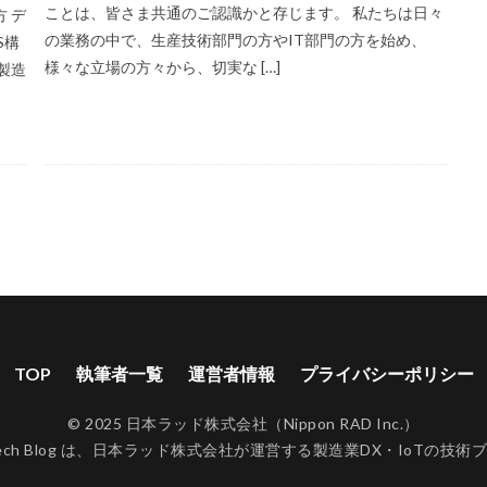
ことは、皆さま共通のご認識かと存じます。 私たちは日々
 デ
の業務の中で、生産技術部門の方やIT部門の方を始め、
S構
様々な立場の方々から、切実な […]
製造
TOP
執筆者一覧
運営者情報
プライバシーポリシー
© 2025
日本ラッド株式会社（Nippon RAD Inc.）
ch Blog
は、日本ラッド株式会社が運営する製造業DX・IoTの技術