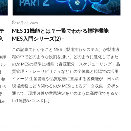
12月 22, 2025
テ
MES 11機能とは？一覧でわかる標準機能 –
入
MES入門シリーズ(2) –
この記事でわかること MES（製造実行システム）が製造過
程の中でどのような役割を担い、どのように進化してきた
整理
のか MESの標準11機能（資源配分・スケジューリング・品
パッ
質管理・トレーサビリティなど）の全体像と現場での活用
指
イメージ 生産管理や品質改善に直結する各機能が、日々の
て整
現場業務にどう関わるのか MESによるデータ収集・分析を
オペ
通じて、現場改善や意思決定をどのように高度化できるか
管
IoT連携やコンポ […]
組み