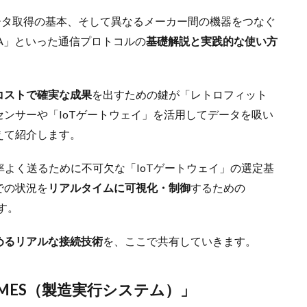
ータ取得の基本、そして異なるメーカー間の機器をつなぐ
-UA」といった通信プロトコルの
基礎解説と実践的な使い方
コストで確実な成果
を出すための鍵が「レトロフィット
ンサーや「IoTゲートウェイ」を活用してデータを吸い
えて紹介します。
率よく送るために不可欠な「IoTゲートウェイ」の選定基
での状況を
リアルタイムに可視化・制御
するための
す。
めるリアルな接続技術
を、ここで共有していきます。
「MES（製造実行システム）」