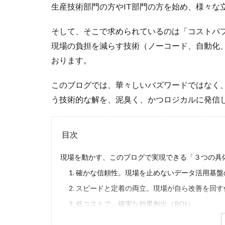
生産技術部門の方やIT部門の方を始め、様々な
そして、そこで求められているのは「コストパ
現場の負担を減らす技術（ノーコード、自動化
おります。
このブログでは、華々しいバズワードではなく
う技術的な解を、泥臭く、かつロジカルに発信
目次
現場を動かす、このブログで実現できる「３つの具
1. 確かな信頼性。現場を止めないデータ活用基
2. スピードと定着の両立。現場が自ら改善を回
3. 低コストで、確実な効果創出（ROI）
私たちが目指す「現場主導」の解決策