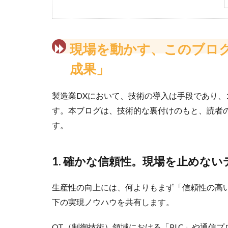
1. 工場IoTとデータ収集の「現場実装」
2. スマートファクトリーの中核「MES（製造実
3. データの「資産化」とプラットフォーム
現場を動かす、このブロ
データの「サイロ化」を乗り越え、確かな成果へつ
成果」
製造業DXにおいて、技術の導入は手段であり
す。本ブログは、技術的な裏付けのもと、読者
す。
1. 確かな信頼性。現場を止めな
生産性の向上には、何よりもまず「信頼性の高
下の実現ノウハウを共有します。
OT（制御技術）領域における「PLC」や通信プロト