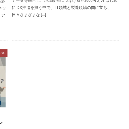
データを統合し、現場改善につなげるための考え方 はじめ
も多
に DX推進を担う中で、IT領域と製造現場の間に立ち、
ネッ
日々さまざまな […]
リア
DA
ン