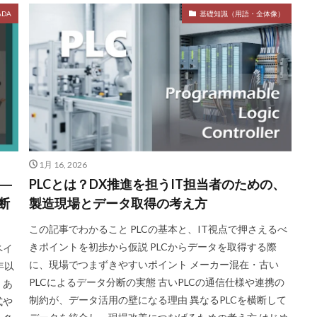
DA
基礎知識（用語・全体像）
1月 16, 2026
―
PLCとは？DX推進を担うIT担当者のための、
断
製造現場とデータ取得の考え方
この記事でわかること PLCの基本と、IT視点で押さえるべ
きポイントを初歩から仮説 PLCからデータを取得する際
ペイ
に、現場でつまずきやすいポイント メーカー混在・古い
年以
PLCによるデータ分断の実態 古いPLCの通信仕様や連携の
くあ
制約が、データ活用の壁になる理由 異なるPLCを横断して
式や