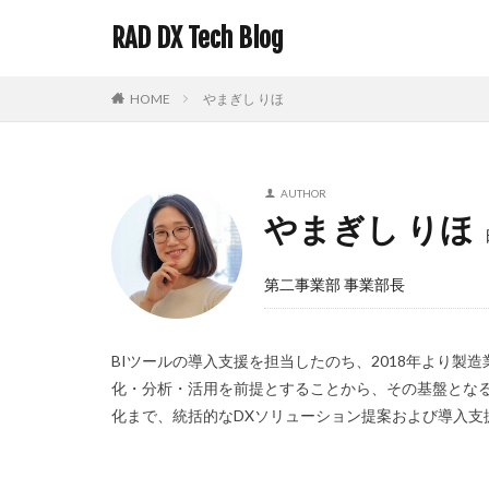
RAD DX Tech Blog
HOME
やまぎし りほ
AUTHOR
やまぎし りほ
第二事業部 事業部長
BIツールの導入支援を担当したのち、2018年より製造
化・分析・活用を前提とすることから、その基盤とな
化まで、統括的なDXソリューション提案および導入支