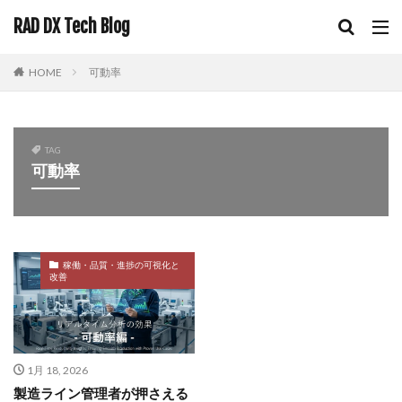
RAD DX Tech Blog
HOME
可動率
TAG
可動率
稼働・品質・進捗の可視化と
改善
1月 18, 2026
製造ライン管理者が押さえる