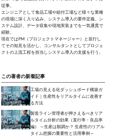
従事。
エンジニアとして食品工場や組付工場など様々な業種
の現場に深く入り込み、システム導入の要件定義、シ
ステム設計、データ収集や現地実装までを一気通貫で
経験。
現在ではPM（プロジェクトマネージャー）と並行し
てその知見を活かし、コンサルタントとしてプロジェ
クトの上流工程を担当しシステム導入の支援を行う。
この著者の新着記事
工場の見える化ダッシュボード構築ガ
イド｜生産性をリアルタイムに改善す
る方法
製造ライン管理者が押さえるべきリア
ルタイム分析の効果（直行率・良品率
編） ～生産は順調か？ 生産性のリアル
タイム把握の重要性と活用事例～