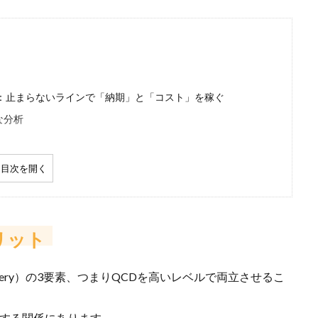
）：止まらないラインで「納期」と「コスト」を稼ぐ
な分析
例あり）
目次を開く
場合の落とし穴
た可動率の可視化の事例をご紹介
リット
Iを考えるときに見落とされがちなコスト
elivery）の3要素、つまりQCDを高いレベルで両立させるこ
反する関係にあります。