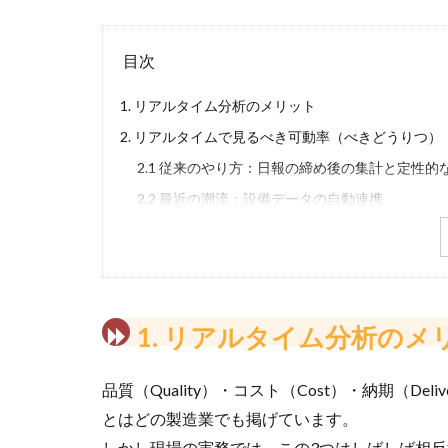
目次
1. リアルタイム分析のメリット
2. リアルタイムで見るべき可動率（べきどうりつ
2.1 従来のやり方​：日報の締め後の集計と定性的
2.2 最近の潮流：設備データの自動連携
3. 可動率のシステム化の懸念点と、その解決策（事
3.1 誰もがはまる、この仕組みをシステム化する
3.2 ノーコードツールが選ばれる本当の理由
3.3 ノーコードツール「KonektiEX」を用い
1. リアルタイム分析のメ
4. リアルタイム分析の投資対効果（ROI）とRO
5. 結論：リアルタイム分析ツール導入の真の意義
品質（Quality）・コスト（Cost）・納期（D
とはどの製造業でも掲げています。
しかし現場の実務では、この3つはしばしば相