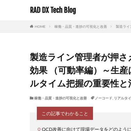
RAD DX Tech Blog
HOME
稼働・品質・進捗の可視化と改善
製造ライ
製造ライン管理者が押さ
効果 （可動率編）～生
ルタイム把握の重要性と
稼働・品質・進捗の可視化と改善
ノーコード
,
リアルタ
この記事でわかること
QCD改善に向けて現場データをどのよう